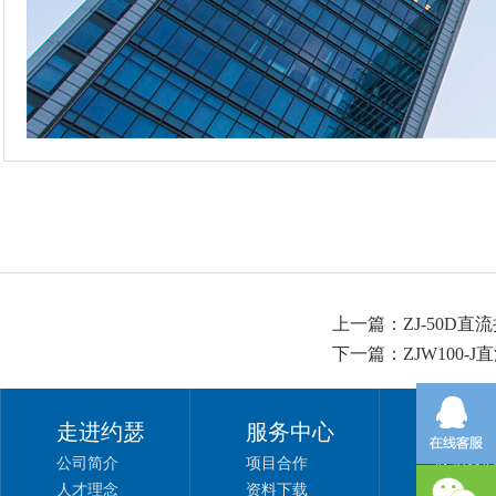
上一篇：
ZJ-50D直
下一篇：
ZJW100-
走进约瑟
服务中心
关注
公司简介
项目合作
联系我
人才理念
资料下载
网站地